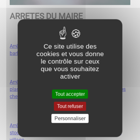
ARRETES DU MAIRE
Ce site utilise des
Arrêté du maire P2021-02 relatif à l’interdiction des
cookies et vous donne
barbecues
le contrôle sur ceux
que vous souhaitez
activer
Arrêté du maire V2021-01 relatif à l'élagage des
plantations en bordure des voies communales et des
Tout accepter
chemins ruraux.
Tout refuser
Personnaliser
Arrêté du maire P2021-01 relatif à l'interdiction de
stockage de produits chimiques dangereux dans le
village.