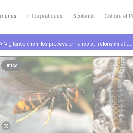
mmunes
Infos pratiques
Scolarité
Culture et 
Vigilance chenilles processionnaires et frelons asiatiq
Infos