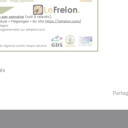
tés
Partag