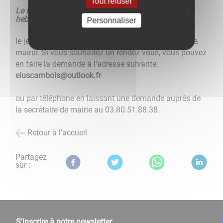
Tout refuser
Le Maire et ses adjoints tiennent une permanence
hebdomadaire d'accueil du public
,
Personnaliser
le jeudi après-midi, de 17 heures à 18 heures dans la
mairie. Si vous souhaitez un rendez vous, vous pouvez
en faire la demande à l'adresse suivante:
eluscambois@outlook.fr
ou par téléphone en laissant une demande auprès de
la secrétaire de mairie au 03.80.51.88.38.
Retour à l'accueil
Partagez
sur :
S'inscrire à notre newsletter