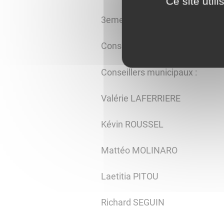
Ce site util
3eme adjoint : Jean-Henri S
Conseillers municipaux délég
Conseillers municipaux :
Valérie LAFERRIERE
Kévin ROUSSEL
Mattéo MOLINARO
Laetitia PITOU
Richard SEGUIN