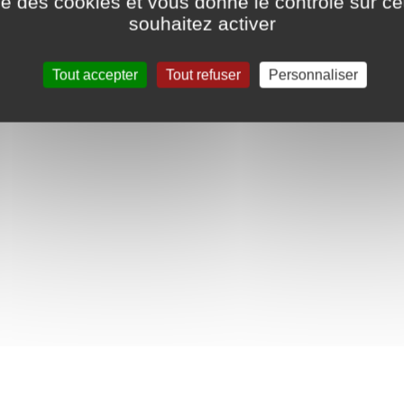
ise des cookies et vous donne le contrôle sur 
souhaitez activer
CHUSSLER
Tout accepter
Tout refuser
Personnaliser
ués : Anthony BISCH et Fabrice SCHOUTITH