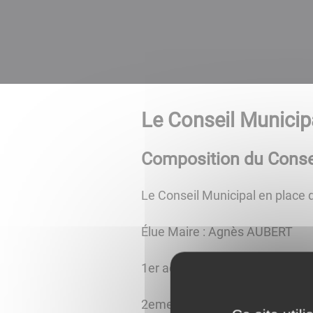
Le Conseil Municip
Composition du Conse
Le Conseil Municipal en place 
Élue Maire : Agnès AUBERT
1er adjoint : Serge CORVINO
2eme adjointe : Élodie MARIE